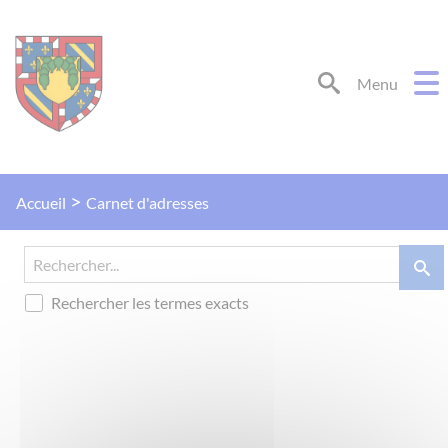
Lien
Lien
Lien
Lien
Panneau de gestion des cookies
d'accès
d'accès
d'accès
d'accès
rapide
rapide
rapide
rapide
au
au
à
au
Menu
menu
contenu
la
pied
principal
recherche
de
page
Carnet d'adresses
Accueil
Rechercher les termes exacts