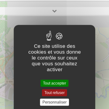
Gendarmerie Nationale de Chagny
PLUS D'INFOS
4 Route de Saint-Loup de la Salle
71150
Chagny
24.71.78.58.30
Ce site utilise des
cookies et vous donne
Mairie de Lessard-le-National
le contrôle sur ceux
PLUS D'INFOS
que vous souhaitez
activer
Tout accepter
Tout refuser
Personnaliser