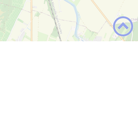
+
−
Leaflet
|
©
OpenStreetMap
contributors