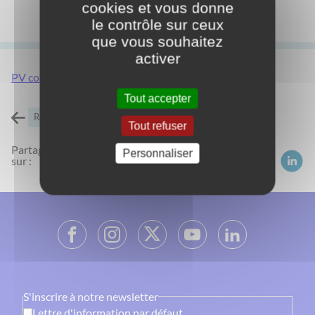
cookies et vous donne
le contrôle sur ceux
que vous souhaitez
activer
PV conseil municipal du 16.12.2021
Tout accepter
Retour à l'accueil
Tout refuser
Partagez
Personnaliser
sur :
S'inscrire à notre newsletter
Lettre d'information par défaut