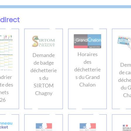
direct
Horaires
Demande
des
de badge
Dem
déchetterie
déchetterie
de ca
s du Grand
drier
s du
déche
Chalon
te des
SIRTOM
du 
hets
Chagny
Ch
26