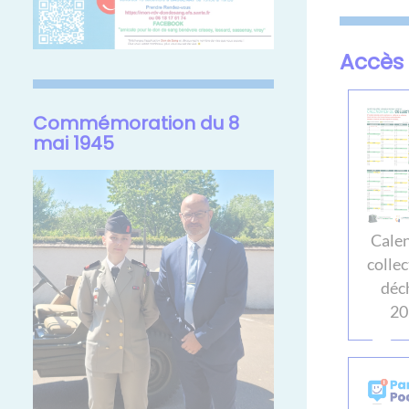
Accès 
Commémoration du 8
mai 1945
Calen
collec
déc
20